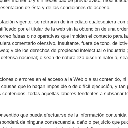
alquier momento y sin necesidad de previo aviso, modificacio
resentación de ésta y de las condiciones de acceso.
islación vigente, se retirarán de inmediato cualesquiera com
ificado por el titular de la web sin la obtención de una orden
orreo falsas o no operativas que impidan el contacto para la
iera comentario ofensivo, insultante, fuera de tono, delictivo
web; viole los derechos de propiedad intelectual o industrial;
a defensa nacional; o sean de naturaleza discriminatoria, sea
pciones o errores en el acceso a la Web o a su contenido, ni
ausas que lo hagan imposible o de difícil ejecución, y tan p
s contenidos, todas aquellas labores tendentes a subsanar l
onsentido que pueda efectuarse de la información contenida 
responderá de ninguna consecuencia, daño o perjuicio que pu