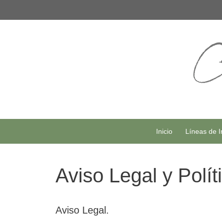
Saltar
al
contenido
Inicio
Líneas de I
Aviso Legal y Polít
Aviso Legal.