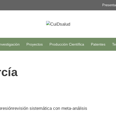
Presenta
nvestigación
Proyectos
Producción Científica
Patentes
Te
cía
presiónrevisión sistemática con meta-análisis