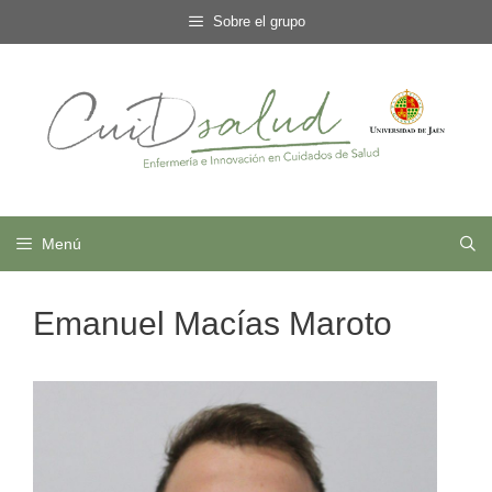
Saltar
Sobre el grupo
al
contenido
Menú
Emanuel Macías Maroto