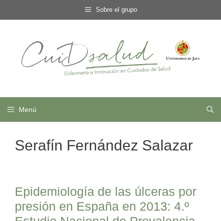
Saltar
Sobre el grupo
al
contenido
Menú
Serafín Fernández Salazar
Epidemiología de las úlceras por
presión en España en 2013: 4.º
Estudio Nacional de Prevalencia