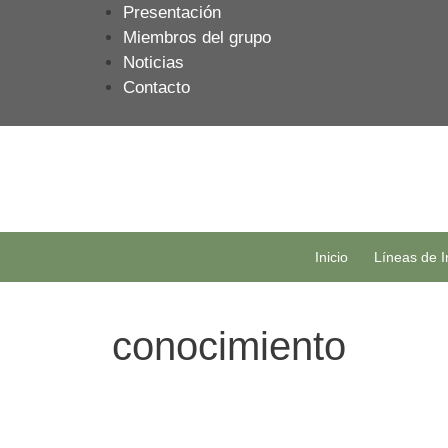
Saltar
Presentación
al
Miembros del grupo
contenido
Noticias
Contacto
Inicio
Líneas de I
conocimiento