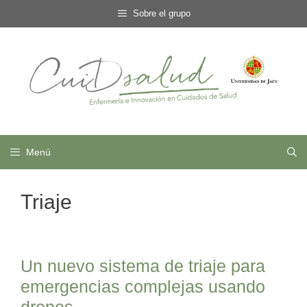
Saltar
Sobre el grupo
al
contenido
Menú
Triaje
Un nuevo sistema de triaje para
emergencias complejas usando
drones