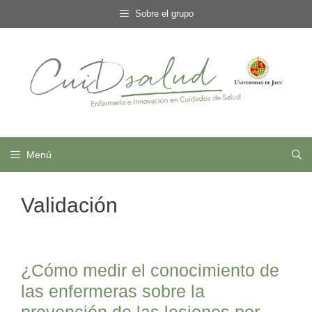
Saltar
Sobre el grupo
al
contenido
Menú
Validación
¿Cómo medir el conocimiento de
las enfermeras sobre la
prevención de las lesiones por