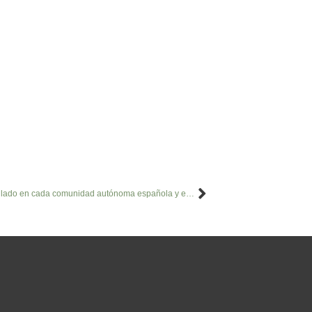
Análisis del modelo organizativo desarrollado en cada comunidad autónoma española y en los países de la Unión Europea para facilitar la cumplimentación de las instrucciones previas por los ciudadanos y su conocimiento por los profesionales sanitarios