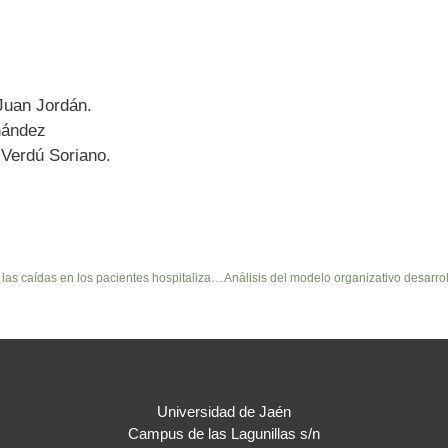
Juan Jordán.
rnández
 Verdú Soriano.
Estrategias y líneas de acción para la prevención de las caídas en los pacientes hospitalizados en un hospital de tercer nivel
Universidad de Jaén
Campus de las Lagunillas s/n