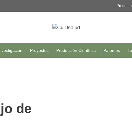
Presenta
nvestigación
Proyectos
Producción Científica
Patentes
Te
ejo de