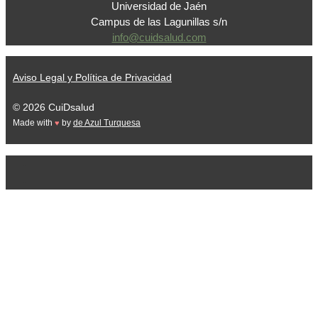
Universidad de Jaén
Campus de las Lagunillas s/n
info@cuidsalud.com
Aviso Legal y Política de Privacidad
© 2026 CuiDsalud
Made with
by
de Azul Turquesa
♥