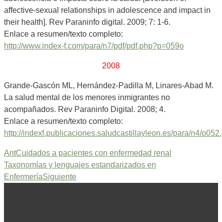
affective-sexual relationships in adolescence and impact in
their health]. Rev Paraninfo digital. 2009; 7: 1-6.
Enlace a resumen/texto completo:
http://www.index-f.com/para/n7/pdf/pdf.php?p=059o
2008
Grande-Gascón ML, Hernández-Padilla M, Linares-Abad M.
La salud mental de los menores inmigrantes no
acompañados. Rev Paraninfo Digital. 2008; 4.
Enlace a resumen/texto completo:
http://indexf.publicaciones.saludcastillayleon.es/para/n4/o052
Ant
Cuidados a pacientes con enfermedad renal
Taxonomías y lenguajes estandarizados en
Enfermería
Siguiente