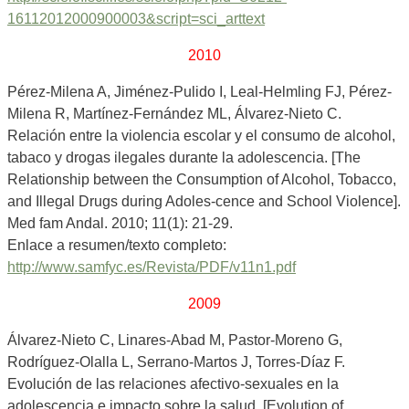
16112012000900003&script=sci_arttext
2010
Pérez-Milena A, Jiménez-Pulido I, Leal-Helmling FJ, Pérez-
Milena R, Martínez-Fernández ML, Álvarez-Nieto C.
Relación entre la violencia escolar y el consumo de alcohol,
tabaco y drogas ilegales durante la adolescencia. [The
Relationship between the Consumption of Alcohol, Tobacco,
and Illegal Drugs during Adoles-cence and School Violence].
Med fam Andal. 2010; 11(1): 21-29.
Enlace a resumen/texto completo:
http://www.samfyc.es/Revista/PDF/v11n1.pdf
2009
Álvarez-Nieto C, Linares-Abad M, Pastor-Moreno G,
Rodríguez-Olalla L, Serrano-Martos J, Torres-Díaz F.
Evolución de las relaciones afectivo-sexuales en la
adolescencia e impacto sobre la salud. [Evolution of