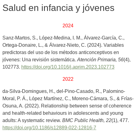
Salud en infancia y jóvenes
2024
Sanz-Martos, S., López-Medina, I. M., Álvarez-García, C.,
Ortega-Donaire, L., & Álvarez-Nieto, C. (2024). Variables
predictoras del uso de los métodos anticonceptivos en
jóvenes: Una revisión sistemática.
Atención Primaria, 56
(4),
102773.
https://doi.org/10.1016/j.aprim.2023.102773
2022
da-Silva-Domingues, H., del-Pino-Casado, R., Palomino-
Moral, P. Á., López Martínez, C., Moreno-Cámara, S., & Frías-
Osuna, A. (2022). Relationship between sense of coherence
and health-related behaviours in adolescents and young
adults: A systematic review.
BMC Public Health, 22
(1), 477.
https://doi.org/10.1186/s12889-022-12816-7