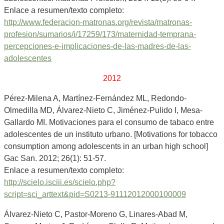
Enlace a resumen/texto completo:
http://www.federacion-matronas.org/revista/matronas-
profesion/sumarios/i/17259/173/maternidad-temprana-
percepciones-e-implicaciones-de-las-madres-de-las-
adolescentes
2012
Pérez-Milena A, Martínez-Fernández ML, Redondo-
Olmedilla MD, Álvarez-Nieto C, Jiménez-Pulido I, Mesa-
Gallardo MI. Motivaciones para el consumo de tabaco entre
adolescentes de un instituto urbano. [Motivations for tobacco
consumption among adolescents in an urban high school]
Gac San. 2012; 26(1): 51-57.
Enlace a resumen/texto completo:
http://scielo.isciii.es/scielo.php?
script=sci_arttext&pid=S0213-91112012000100009
Álvarez-Nieto C, Pastor-Moreno G, Linares-Abad M,