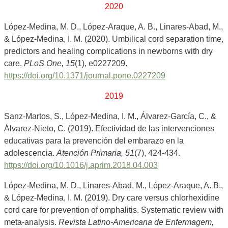
2020
López-Medina, M. D., López-Araque, A. B., Linares-Abad, M.,
& López-Medina, I. M. (2020). Umbilical cord separation time,
predictors and healing complications in newborns with dry
care.
PLoS One, 15
(1), e0227209.
https://doi.org/10.1371/journal.pone.0227209
2019
Sanz-Martos, S., López-Medina, I. M., Álvarez-García, C., &
Álvarez-Nieto, C. (2019). Efectividad de las intervenciones
educativas para la prevención del embarazo en la
adolescencia.
Atención Primaria, 51
(7), 424-434.
https://doi.org/10.1016/j.aprim.2018.04.003
López-Medina, M. D., Linares-Abad, M., López-Araque, A. B.,
& López-Medina, I. M. (2019). Dry care versus chlorhexidine
cord care for prevention of omphalitis. Systematic review with
meta-analysis.
Revista Latino-Americana de Enfermagem,