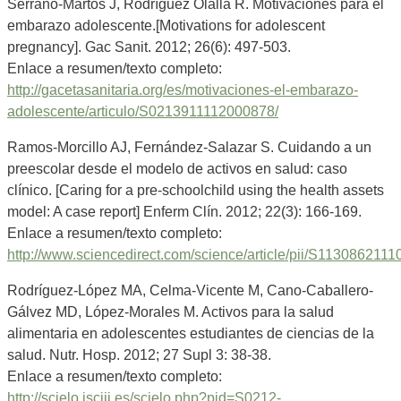
Serrano-Martos J, Rodríguez Olalla R. Motivaciones para el
embarazo adolescente.[Motivations for adolescent
pregnancy]. Gac Sanit. 2012; 26(6): 497-503.
Enlace a resumen/texto completo:
http://gacetasanitaria.org/es/motivaciones-el-embarazo-
adolescente/articulo/S0213911112000878/
Ramos-Morcillo AJ, Fernández-Salazar S. Cuidando a un
preescolar desde el modelo de activos en salud: caso
clínico. [Caring for a pre-schoolchild using the health assets
model: A case report] Enferm Clín. 2012; 22(3): 166-169.
Enlace a resumen/texto completo:
http://www.sciencedirect.com/science/article/pii/S113086211
Rodríguez-López MA, Celma-Vicente M, Cano-Caballero-
Gálvez MD, López-Morales M. Activos para la salud
alimentaria en adolescentes estudiantes de ciencias de la
salud. Nutr. Hosp. 2012; 27 Supl 3: 38-38.
Enlace a resumen/texto completo:
http://scielo.isciii.es/scielo.php?pid=S0212-