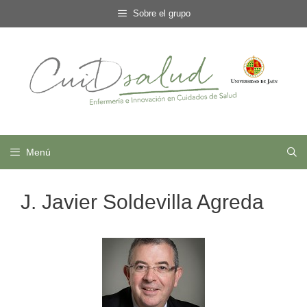
Saltar
Sobre el grupo
al
contenido
Menú
J. Javier Soldevilla Agreda