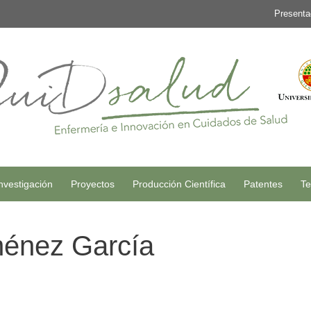
Presenta
nvestigación
Proyectos
Producción Científica
Patentes
Te
ménez García