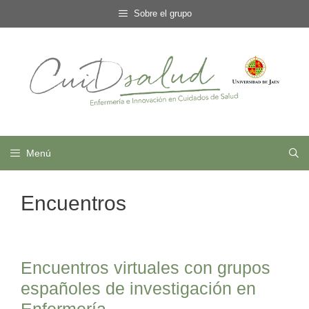
Saltar
Sobre el grupo
al
contenido
Menú
Encuentros
Encuentros virtuales con grupos
españoles de investigación en
Enfermería