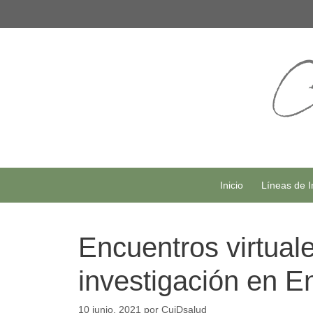
Saltar
al
contenido
Inicio
Líneas de I
Encuentros virtual
investigación en E
10 junio, 2021
por
CuiDsalud