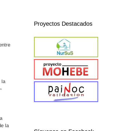
Proyectos Destacados
entre
 la
-
ca
e la