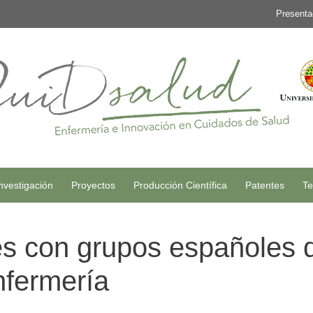
Presenta
nvestigación
Proyectos
Producción Científica
Patentes
Te
es con grupos españoles 
nfermería