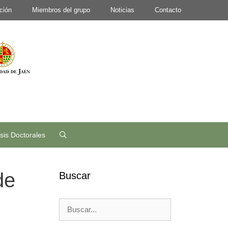
ción
Miembros del grupo
Noticias
Contacto
sis Doctorales
de
Buscar
Buscar: