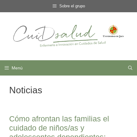
Saltar
Sobre el grupo
al
contenido
Menú
Noticias
Cómo afrontan las familias el
cuidado de niños/as y
adolescentes dependientes: