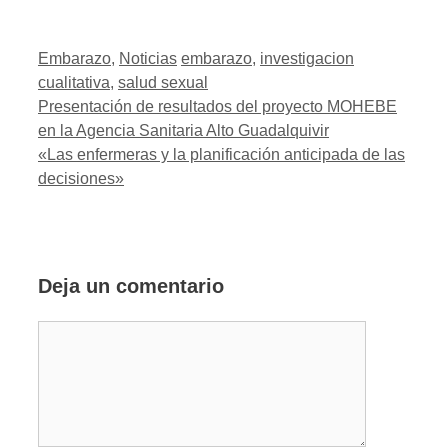
Categorías
Etiquetas
Embarazo
,
Noticias
embarazo
,
investigacion
cualitativa
,
salud sexual
Presentación de resultados del proyecto MOHEBE
en la Agencia Sanitaria Alto Guadalquivir
«Las enfermeras y la planificación anticipada de las
decisiones»
Deja un comentario
Comentario