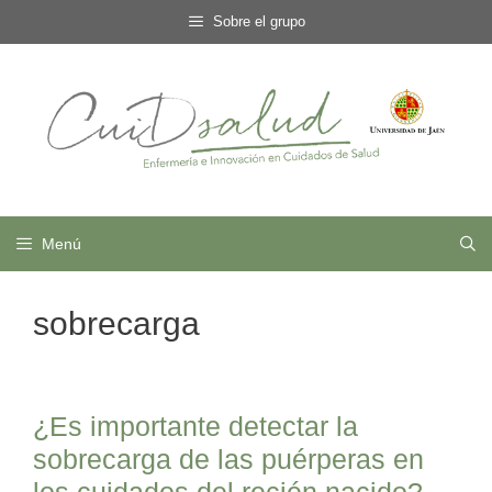
Saltar
Sobre el grupo
al
contenido
Menú
sobrecarga
¿Es importante detectar la
sobrecarga de las puérperas en
los cuidados del recién nacido?