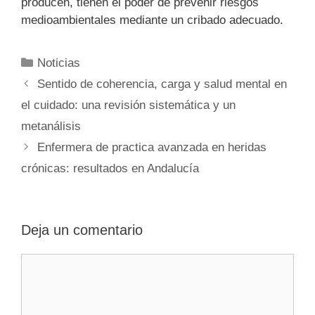
producen, tienen el poder de prevenir riesgos
medioambientales mediante un cribado adecuado.
Categorías
Noticias
Sentido de coherencia, carga y salud mental en
el cuidado: una revisión sistemática y un
metanálisis
Enfermera de practica avanzada en heridas
crónicas: resultados en Andalucía
Deja un comentario
Comentario