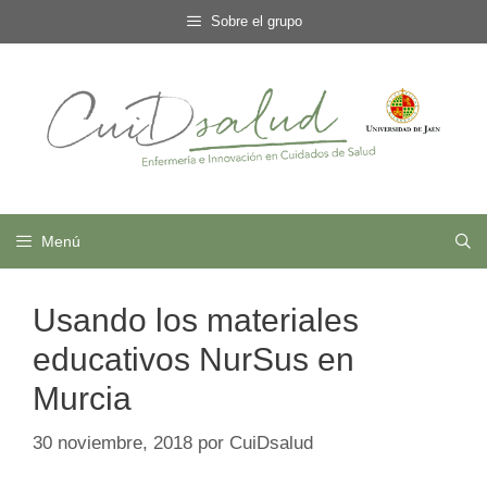
Saltar
Sobre el grupo
al
contenido
Menú
Usando los materiales
educativos NurSus en
Murcia
30 noviembre, 2018
por
CuiDsalud