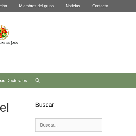
ción
Miembros del grupo
Noticias
Contacto
sis Doctorales
el
Buscar
Buscar: