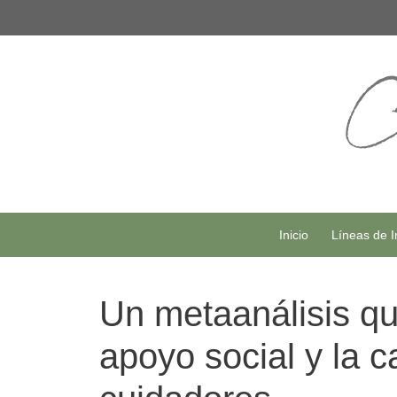
Saltar
al
contenido
Inicio
Líneas de I
Un metaanálisis que
apoyo social y la c