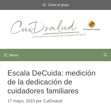
Saltar
Sobre el grupo
al
contenido
Menú
Escala DeCuida: medición
de la dedicación de
cuidadores familiares
17 mayo, 2015
por
CuiDsalud