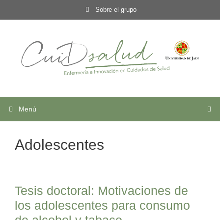
Saltar
Sobre el grupo
al
contenido
Menú
Adolescentes
Tesis doctoral: Motivaciones de
los adolescentes para consumo
de alcohol y tabaco