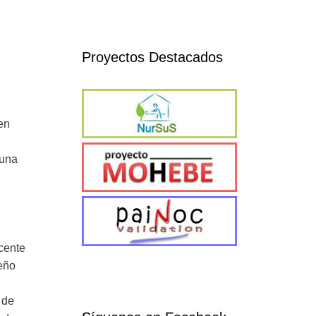
Proyectos Destacados
en
 una
scente
seño
 de