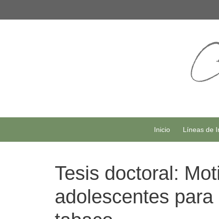
Saltar
al
contenido
Inicio
Líneas de I
Tesis doctoral: Mot
adolescentes para