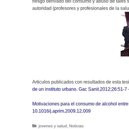
riesgo derivado del consumo y abuso de tales s
autoridad (profesores y profesionales de la s
Articulos publicados con resultados de esta tes
de un instituto urbano. Gac Sanit.2012;26:51-7
Motivaciones para el consumo de alcohol entre 
10.1016/j.aprim.2009.12.009
Categorías
jovenes y salud
,
Noticias