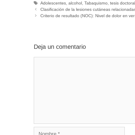
Etiquetas
Adolescentes
,
alcohol
,
Tabaquismo
,
tesis doctora
Clasificación de la lesiones cutáneas relacionad
Criterio de resultado (NOC): Nivel de dolor en ve
Deja un comentario
Comentario
Nombre