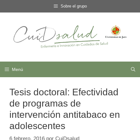
Saltar
Sobre el grupo
al
contenido
Menú
Tesis doctoral: Efectividad
de programas de
intervención antitabaco en
adolescentes
6 febrero, 2016
por
CuiDsalud