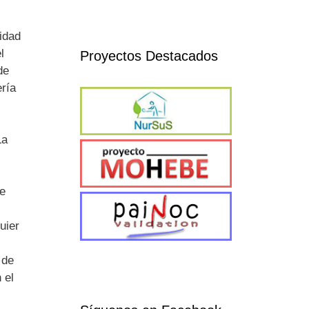
idad
l
Proyectos Destacados
de
ría
La
de
uier
 de
 el