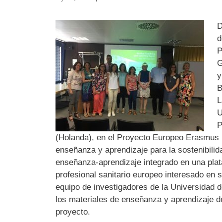
D
d
P
G
y
B
L
U
P
(Holanda), en el Proyecto Europeo Erasmus 
enseñanza y aprendizaje para la sostenibil
enseñanza-aprendizaje integrado en una plata
profesional sanitario europeo interesado en s
equipo de investigadores de la Universidad d
los materiales de enseñanza y aprendizaje d
proyecto.