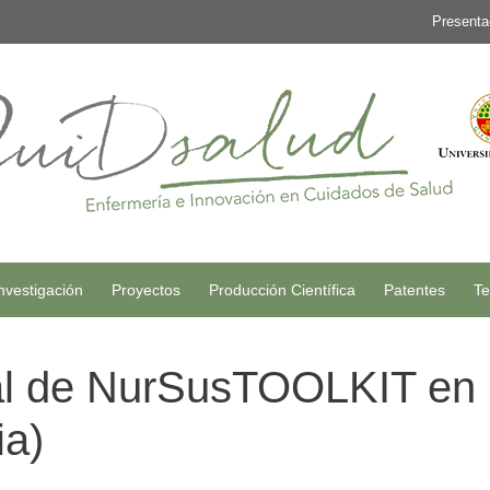
Presenta
nvestigación
Proyectos
Producción Científica
Patentes
Te
ial de NurSusTOOLKIT en
ia)