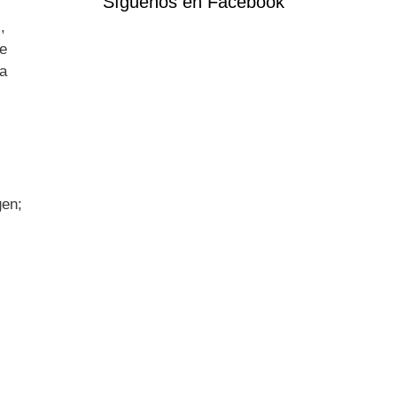
Síguenos en Facebook
,
e
ea
gen;