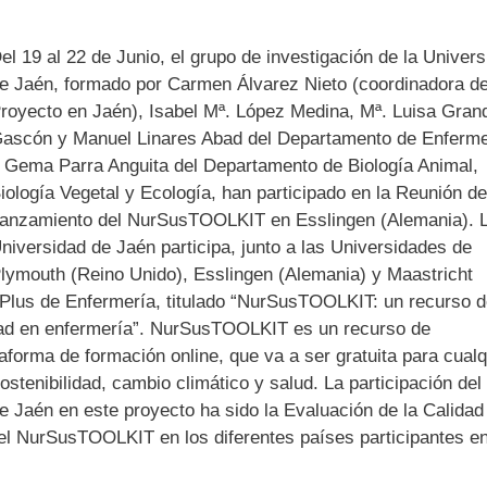
el 19 al 22 de Junio, el grupo de investigación de la Univers
e Jaén, formado por Carmen Álvarez Nieto (coordinadora de
royecto en Jaén), Isabel Mª. López Medina, Mª. Luisa Gran
ascón y Manuel Linares Abad del Departamento de Enferme
 Gema Parra Anguita del Departamento de Biología Animal,
iología Vegetal y Ecología, han participado en la Reunión de
anzamiento del NurSusTOOLKIT en Esslingen (Alemania). 
niversidad de Jaén participa, junto a las Universidades de
lymouth (Reino Unido), Esslingen (Alemania) y Maastricht
Plus de Enfermería, titulado “NurSusTOOLKIT: un recurso 
idad en enfermería”. NurSusTOOLKIT es un recurso de
forma de formación online, que va a ser gratuita para cualq
ostenibilidad, cambio climático y salud. La participación del
e Jaén en este proyecto ha sido la Evaluación de la Calidad
el NurSusTOOLKIT en los diferentes países participantes en