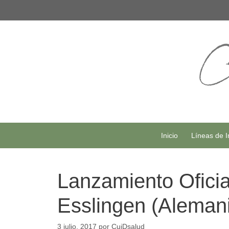
Saltar
al
contenido
Inicio
Líneas de I
Lanzamiento Ofic
Esslingen (Aleman
3 julio, 2017
por
CuiDsalud