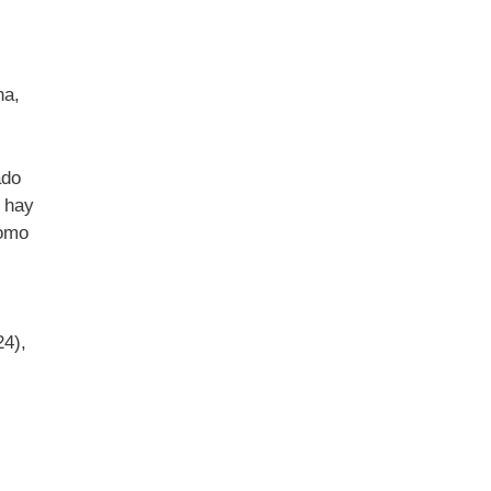
na,
ado
e hay
como
24),