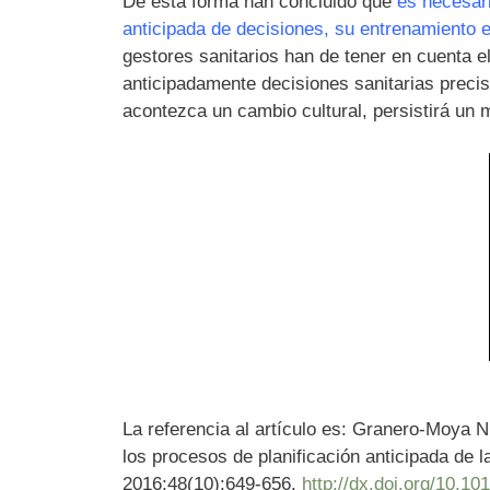
De esta forma han concluido que
es necesari
anticipada de decisiones, su entrenamiento 
gestores sanitarios han de tener en cuenta el
anticipadamente decisiones sanitarias precis
acontezca un cambio cultural, persistirá un m
La referencia al artículo es: Granero-Moya N,
los procesos de planificación anticipada de l
2016;48(10):649-656.
http://dx.doi.org/10.10