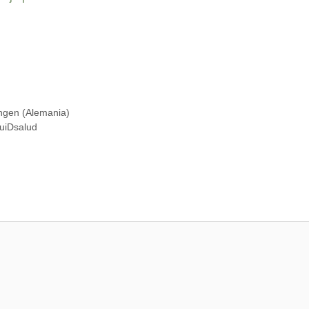
ngen (Alemania)
CuiDsalud