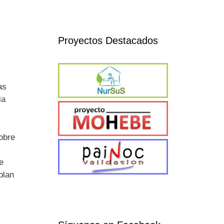
Proyectos Destacados
as
ia
sobre
e
blan