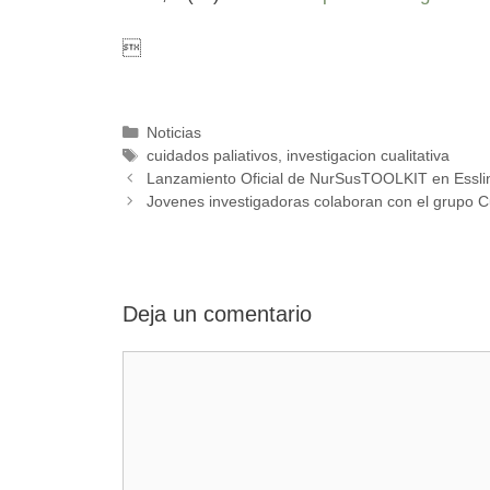

Categorías
Noticias
Etiquetas
cuidados paliativos
,
investigacion cualitativa
Lanzamiento Oficial de NurSusTOOLKIT en Essli
Jovenes investigadoras colaboran con el grupo 
Deja un comentario
Comentario