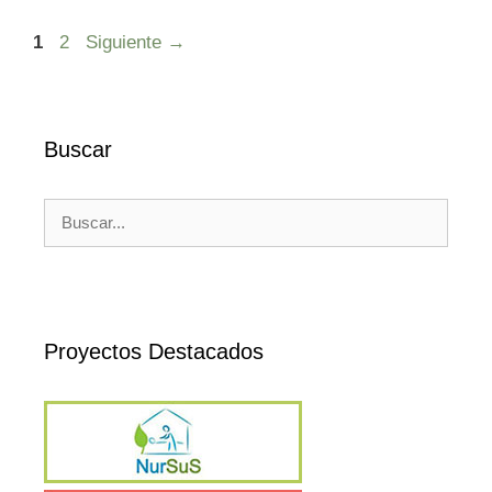
Página
Página
1
2
Siguiente
→
Buscar
Buscar:
Proyectos Destacados