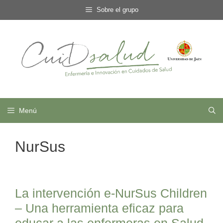
Saltar
Sobre el grupo
al
contenido
Menú
NurSus
La intervención e-NurSus Children
– Una herramienta eficaz para
educar a las enfermeras en Salud