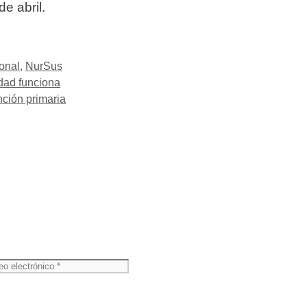
e abril.
onal
,
NurSus
idad funciona
ción primaria