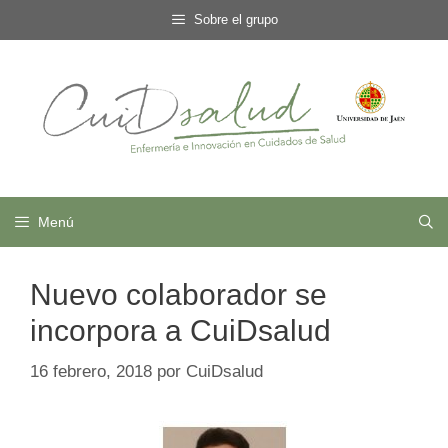
Saltar
Sobre el grupo
al
contenido
Menú
Nuevo colaborador se
incorpora a CuiDsalud
16 febrero, 2018
por
CuiDsalud