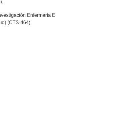
).
nvestigación Enfermería E
ud) (CTS-464)