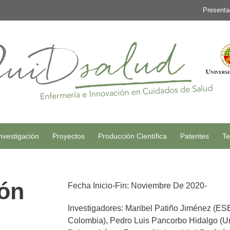
Presenta
nvestigación
Proyectos
Producción Científica
Patentes
Te
ión
Fecha Inicio-Fin: Noviembre De 2020-
Investigadores: Maribel Patiño Jiménez (ES
Colombia), Pedro Luis Pancorbo Hidalgo (Un