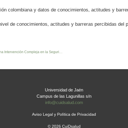
ión colombiana y datos de conocimientos, actitudes y barre
nivel de conocimientos, actitudes y barreras percibidas del 
Cambios de turno junto al paciente. Efectividad de una Intervención Compleja en la Seguridad del Cuidado.
Universidad de Jaén
Campus de las Lagunillas s/n
info@cuidsalud.com
Aviso Legal y Política de Privacidad
© 2026 CuiDsalud