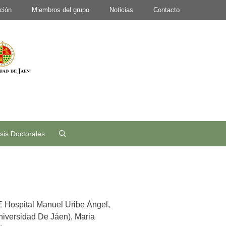
ción
Miembros del grupo
Noticias
Contacto
sis Doctorales
E Hospital Manuel Uribe Ángel,
iversidad De Jáen), Maria