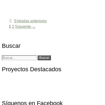
Entradas anteriores
Página
Página
1
2
Siguiente
→
Buscar
Buscar:
Proyectos Destacados
Síguenos en Facebook