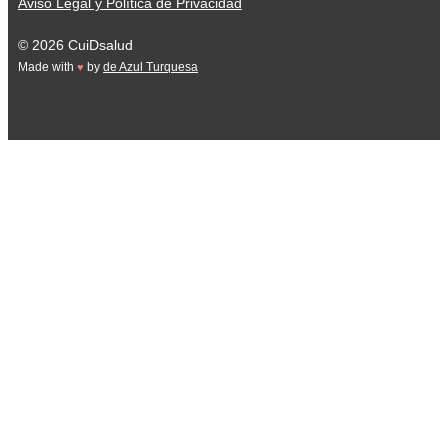
Aviso Legal y Política de Privacidad
© 2026 CuiDsalud
Made with
by
de Azul Turquesa
♥