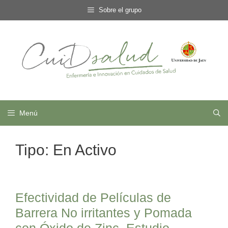
Saltar
Sobre el grupo
al
contenido
Menú
Tipo:
En Activo
Efectividad de Películas de
Barrera No irritantes y Pomada
con Óxido de Zinc. Estudio